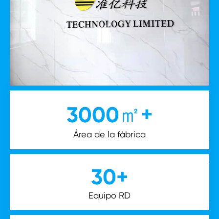
㎡+
3000
Área de la fábrica
30
+
Equipo RD