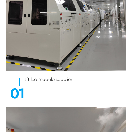
tft lcd module supplier
01