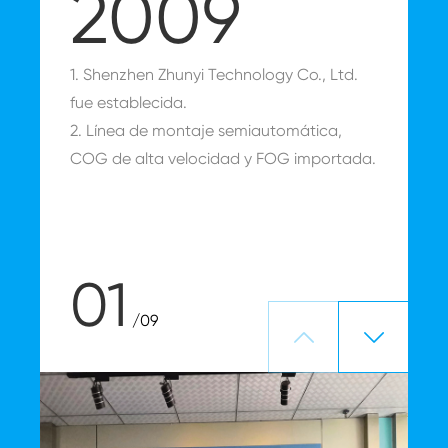
2009
1. Shenzhen Zhunyi Technology Co., Ltd.
E
fue establecida.
e
2. Línea de montaje semiautomática,
COG de alta velocidad y FOG importada.
01
/09

