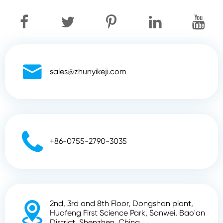

sales@zhunyikeji.com

+86-0755-2790-3035
2nd, 3rd and 8th Floor, Dongshan plant,

Huafeng First Science Park, Sanwei, Bao'an
District, Shenzhen, China