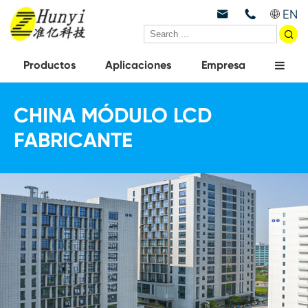
EN



Productos
Aplicaciones
Empresa
CHINA MÓDULO LCD
FABRICANTE