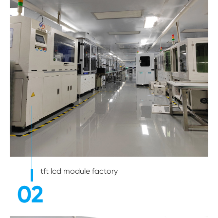
tft lcd module factory
02