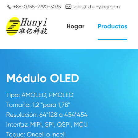


+86-0755-2790-3035
sales@zhunyikeji.com
Hogar
Productos
Módulo OLED
Tipo: AMOLED, PMOLED
Tamaño: 1,2 "para 1,78"
Resolución: 64*128 a 454*454
Interfaz: MIPI, SPI, QSPI, MCU
Toque: Oncell o incell