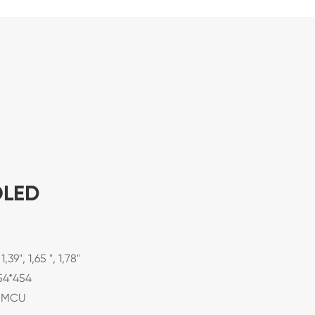
OLED
1,39", 1,65 ", 1,78"
54*454
I, MCU