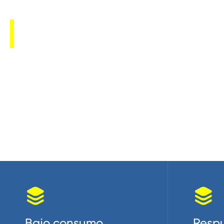
Ventajas del módulo 


Bajo consumo
Respu