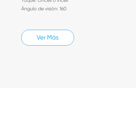
Toque: Oncell o incell
Ángulo de visión: 160
Ver Más