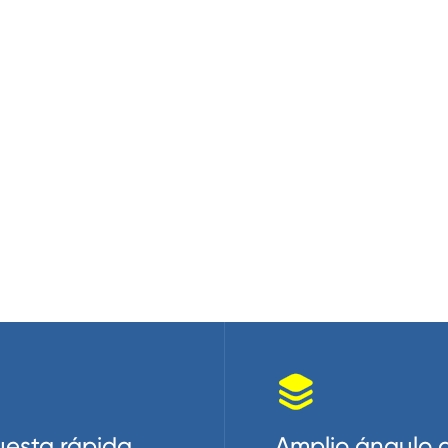
OLED

esta rápida
Amplio ángulo 