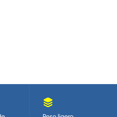

de
Peso ligero