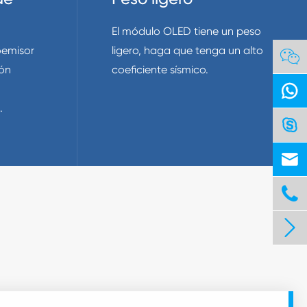
El módulo OLED tiene un peso
oemisor
ligero, haga que tenga un alto

ión
coeficiente sísmico.

.



