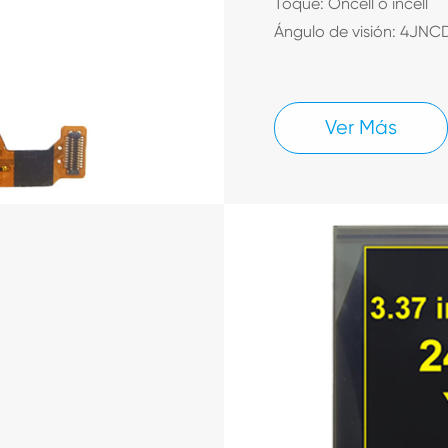
Toque: Oncell o incell
Ángulo de visión: 4JNC
Ver Más