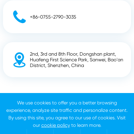

+86-0755-2790-3035
2nd, 3rd and 8th Floor, Dongshan plant,

Huafeng First Science Park, Sanwei, Bao'an
District, Shenzhen, China
Derechos DE AUTOR ©
Shenzhen Zhunyi Technology
We use cookies to offer you a better browsing
Co., Ltd.
Todos los derechos reservados.
experience, analyze site traffic and personalize content.
Sitemap
Política de privacidad
By using this site, you agree to our use of cookies. Visit
our
cookie policy
to learn more.