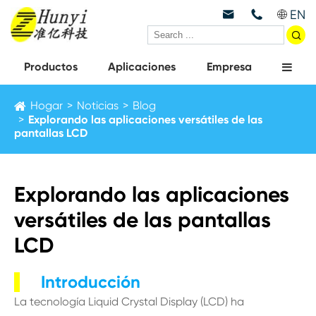
EN



Productos
Aplicaciones
Empresa
Hogar
Noticias
Blog
Explorando las aplicaciones versátiles de las
pantallas LCD
Explorando las aplicaciones
versátiles de las pantallas
LCD
Introducción
La tecnología Liquid Crystal Display (LCD) ha