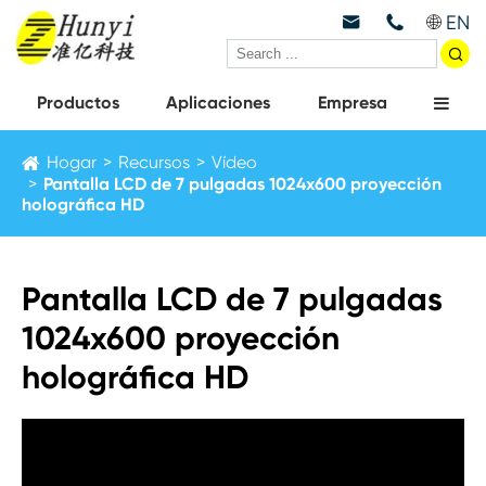
EN



Productos
Aplicaciones
Empresa
Hogar
Recursos
Vídeo
Pantalla LCD de 7 pulgadas 1024x600 proyección
holográfica HD
Pantalla LCD de 7 pulgadas
1024x600 proyección
holográfica HD