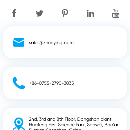

sales@zhunyikeji.com

+86-0755-2790-3035
2nd, 3rd and 8th Floor, Dongshan plant,

Huafeng First Science Park, Sanwei, Bao'an