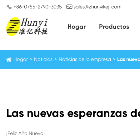


+86-0755-2790-3035
sales@zhunyikeji.com
Hogar
Productos
Hogar
Noticias
Noticias de la empresa
Las nueva
Las nuevas esperanzas d
¡Feliz Año Nuevo!