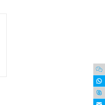



