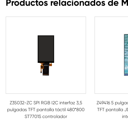
Productos relacionados de 
Z35032-ZC SPI RGB I2C interfaz 3,5
Z49416 5 pulg
pulgadas TFT pantalla táctil 480*800
TFT pantalla J
ST7701S controlador
int