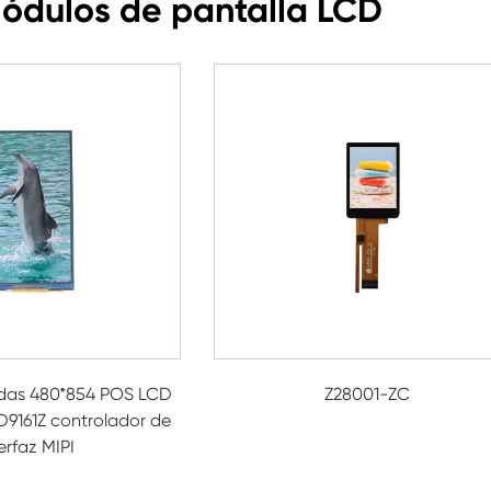
Módulos de pantalla LCD
adas 480*854 POS LCD
Z28001-ZC
D9161Z controlador de
erfaz MIPI