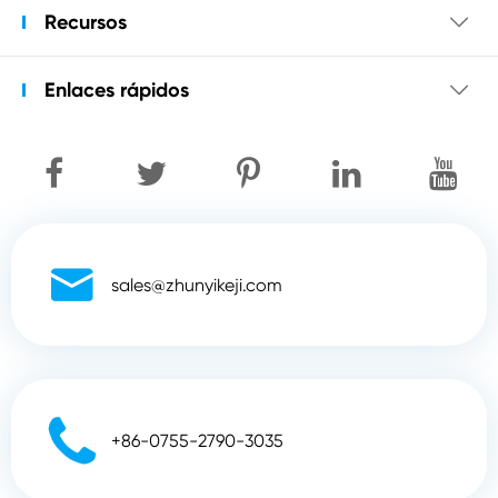
Recursos

Enlaces rápidos


sales@zhunyikeji.com

+86-0755-2790-3035