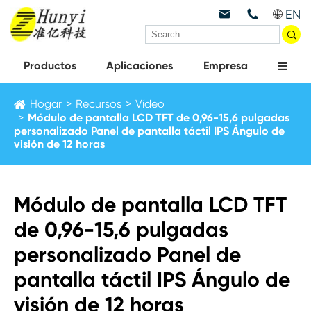
EN



Productos
Aplicaciones
Empresa
Hogar
Recursos
Vídeo
Módulo de pantalla LCD TFT de 0,96-15,6 pulgadas
personalizado Panel de pantalla táctil IPS Ángulo de
visión de 12 horas
Módulo de pantalla LCD TFT
de 0,96-15,6 pulgadas
personalizado Panel de
pantalla táctil IPS Ángulo de
visión de 12 horas