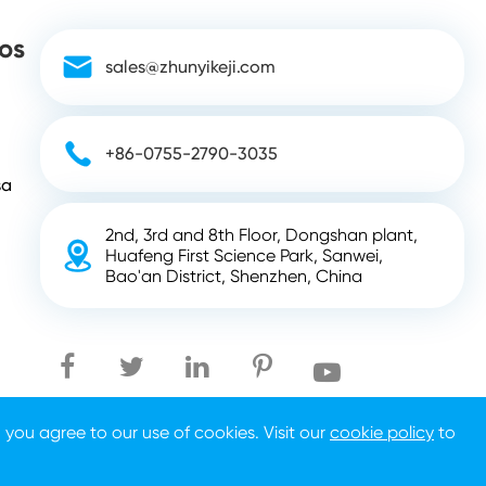
os

sales@zhunyikeji.com

+86-0755-2790-3035
sa
2nd, 3rd and 8th Floor, Dongshan plant,

Huafeng First Science Park, Sanwei,
Bao'an District, Shenzhen, China
, you agree to our use of cookies. Visit our
cookie policy
to