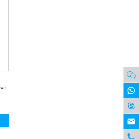

280



