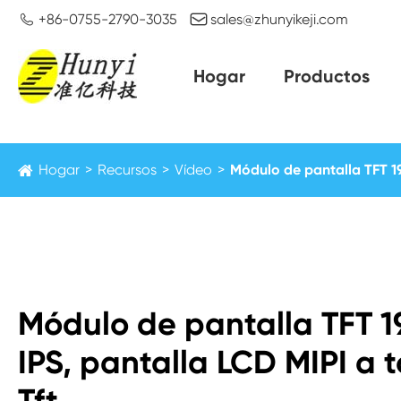


+86-0755-2790-3035
sales@zhunyikeji.com
Hogar
Productos
Hogar
Recursos
Vídeo
Módulo de pantalla TFT 19
Módulo de pantalla TFT 
IPS, pantalla LCD MIPI a 
Tft