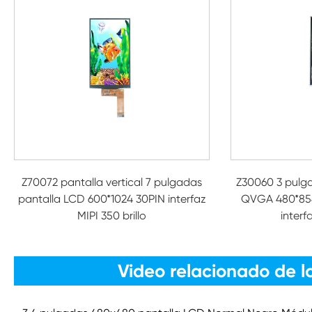
Z70072 pantalla vertical 7 pulgadas
Z30060 3 pulg
pantalla LCD 600*1024 30PIN interfaz
QVGA 480*854
MIPI 350 brillo
interf
Video relacionado de l