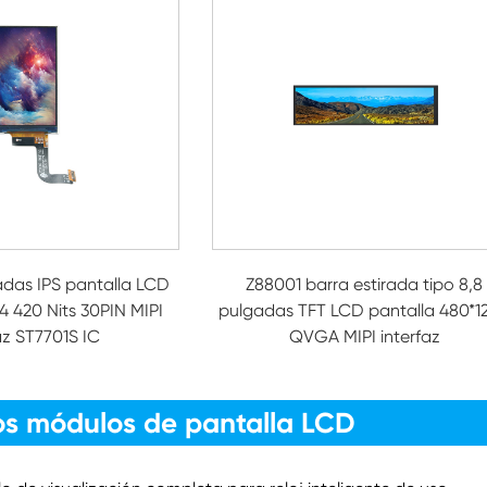
adas IPS pantalla LCD
Z88001 barra estirada tipo 8,8
 420 Nits 30PIN MIPI
pulgadas TFT LCD pantalla 480*1
az ST7701S IC
QVGA MIPI interfaz
os módulos de pantalla LCD