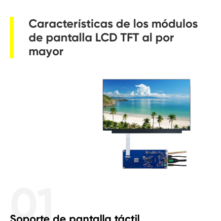
Características de los módulos
de pantalla LCD TFT al por
mayor
01
Soporte de pantalla táctil
Pe