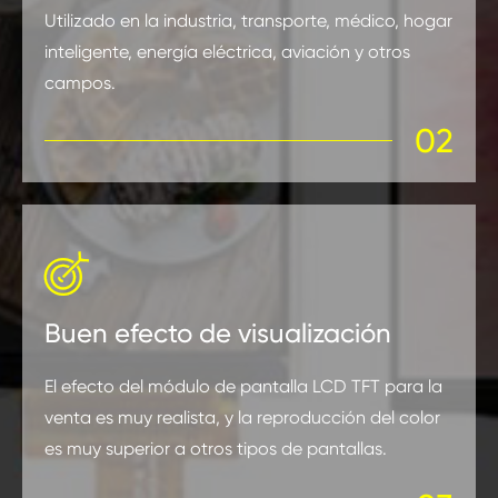
Utilizado en la industria, transporte, médico, hogar
inteligente, energía eléctrica, aviación y otros
campos.
02

Buen efecto de visualización
El efecto del módulo de pantalla LCD TFT para la
venta es muy realista, y la reproducción del color
es muy superior a otros tipos de pantallas.