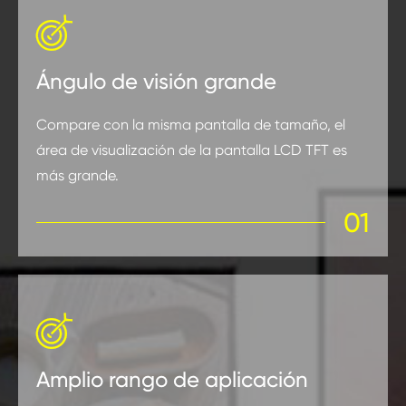

Ángulo de visión grande
Compare con la misma pantalla de tamaño, el
área de visualización de la pantalla LCD TFT es
más grande.
01

Amplio rango de aplicación