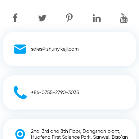

sales@zhunyikeji.com

+86-0755-2790-3035
2nd, 3rd and 8th Floor, Dongshan plant,

Huafeng First Science Park, Sanwei, Bao'an