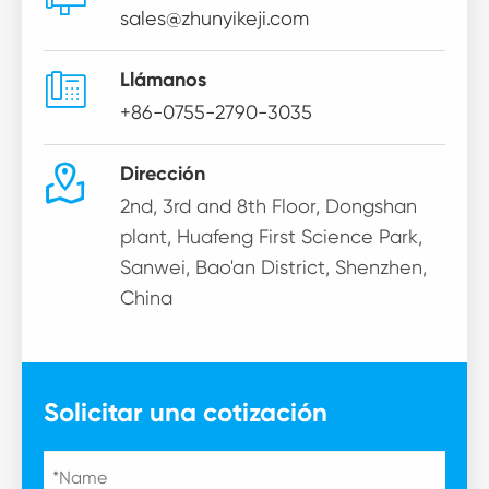
sales@zhunyikeji.com

Llámanos
+86-0755-2790-3035

Dirección
2nd, 3rd and 8th Floor, Dongshan
plant, Huafeng First Science Park,
Sanwei, Bao'an District, Shenzhen,
China
Solicitar una cotización