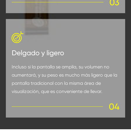
03

Delgado y ligero
Incluso si la pantalla se amplía, su volumen no
aumentará, y su peso es mucho más ligero que la
pantalla tradicional con la misma área de
visualización, que es conveniente de llevar.
04