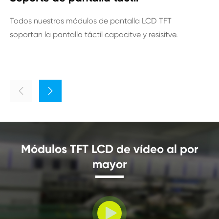
Todos nuestros módulos de pantalla LCD TFT
Com
soportan la pantalla táctil capacitve y resisitve.
Chi
ayu


Módulos TFT LCD de vídeo al por
mayor
