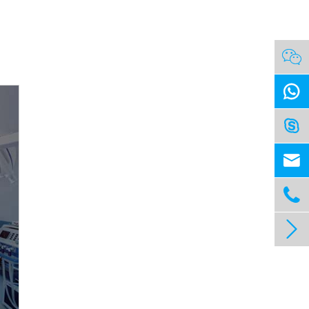





