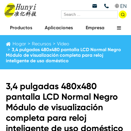
EN



Productos
Aplicaciones
Empresa
Hogar
Recursos
Vídeo
3,4 pulgadas 480x480 pantalla LCD Normal Negro
Módulo de visualización completa para reloj
inteligente de uso doméstico
3,4 pulgadas 480x480
pantalla LCD Normal Negro
Módulo de visualización
completa para reloj
inteligente de uso doméstico