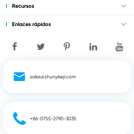
Recursos

Enlaces rápidos


sales@zhunyikeji.com

+86-0755-2790-3035