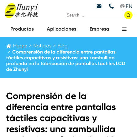
EN



Productos
Aplicaciones
Empresa
Hogar
Noticias
Blog
Comprensión de la diferencia entre pantallas
táctiles capacitivas y resistivas: una zambullida
profunda en la fabricación de pantallas táctiles LCD
de Zhunyi
Comprensión de la
diferencia entre pantallas
táctiles capacitivas y
resistivas: una zambullida