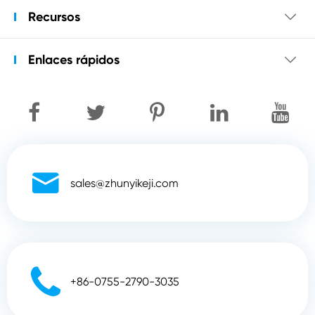
Recursos

Enlaces rápidos


sales@zhunyikeji.com

+86-0755-2790-3035