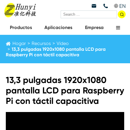
EN



Productos
Aplicaciones
Empresa
Hogar
Recursos
Vídeo
13,3 pulgadas 1920x1080 pantalla LCD para
Raspberry Pi con táctil capacitiva
13,3 pulgadas 1920x1080
pantalla LCD para Raspberry
Pi con táctil capacitiva