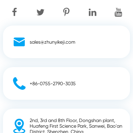

sales@zhunyikeji.com

+86-0755-2790-3035
2nd, 3rd and 8th Floor, Dongshan plant,

Huafeng First Science Park, Sanwei, Bao'an
District, Shenzhen, China