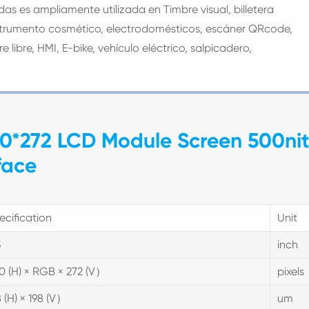
as es ampliamente utilizada en Timbre visual, billetera
nstrumento cosmético, electrodomésticos, escáner QRcode,
ire libre, HMI, E-bike, vehículo eléctrico, salpicadero,
480*272 LCD Module Screen 500nit
face
ecification
Unit
3
inch
0 (H) × RGB × 272 (V）
pixels
8 (H) × 198 (V）
um