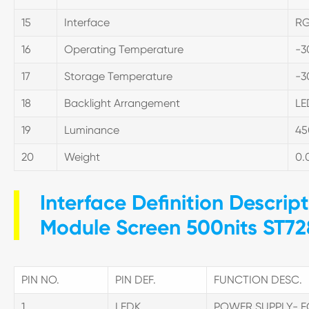
15
Interface
R
16
Operating Temperature
-3
17
Storage Temperature
-3
18
Backlight Arrangement
LED
19
Luminance
45
20
Weight
0.
Interface Definition Descrip
Module Screen 500nits ST72
PIN NO.
PIN DEF.
FUNCTION DESC.
1
LEDK
POWER SUPPLY- 