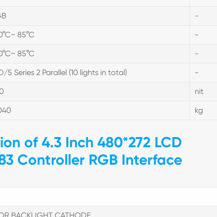
GB
-
0°C~ 85°C
-
0°C~ 85°C
-
/5 Series 2 Parallel (10 lights in total)
-
0
nit
040
kg
tion of 4.3 Inch 480*272 LCD
83 Controller RGB Interface
FOR BACKLIGHT CATHODE