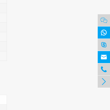





