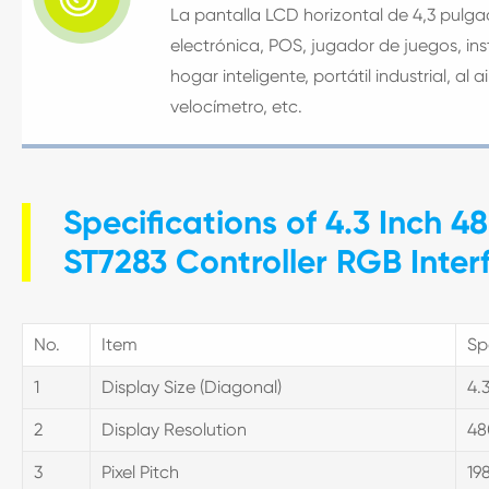
La pantalla LCD horizontal de 4,3 pulgad
electrónica, POS, jugador de juegos, i
hogar inteligente, portátil industrial, al a
velocímetro, etc.
Specifications of 4.3 Inch 
ST7283 Controller RGB Inter
No.
Item
Sp
1
Display Size (Diagonal)
4.
2
Display Resolution
48
3
Pixel Pitch
19