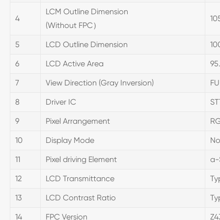
LCM Outline Dimension
4
105
(Without FPC）
5
LCD Outline Dimension
100
6
LCD Active Area
95
7
View Direction (Gray Inversion)
FU
8
Driver IC
ST
9
Pixel Arrangement
RG
10
Display Mode
No
11
Pixel driving Element
a-
12
LCD Transmittance
Ty
13
LCD Contrast Ratio
Ty
14
FPC Version
Z4