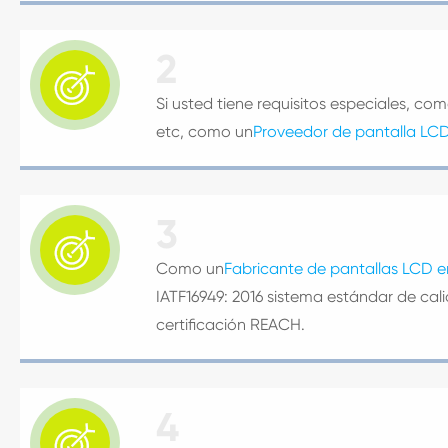
2

Si usted tiene requisitos especiales, com
etc, como un
Proveedor de pantalla LC
3

Como un
Fabricante de pantallas LCD e
IATF16949: 2016 sistema estándar de ca
certificación REACH.
4
