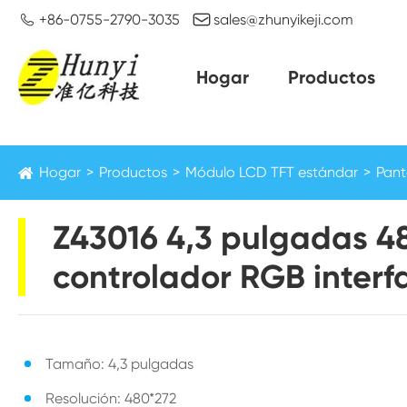


+86-0755-2790-3035
sales@zhunyikeji.com
Hogar
Productos
Hogar
Productos
Módulo LCD TFT estándar
Pant
Z43016 4,3 pulgadas 4
controlador RGB interf
Tamaño: 4,3 pulgadas
Resolución: 480*272