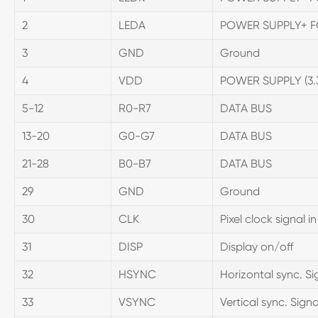
2
LEDA
POWER SUPPLY+ 
3
GND
Ground
4
VDD
POWER SUPPLY (3.
5-12
R0-R7
DATA BUS
13-20
G0-G7
DATA BUS
21-28
B0-B7
DATA BUS
29
GND
Ground
30
CLK
Pixel clock signal i
31
DISP
Display on/off
32
HSYNC
Horizontal sync. Si
33
VSYNC
Vertical sync. Signa