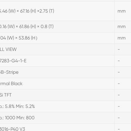
.46 (W) × 67.16 (H) ×2.75 (T)
mm
.16 (W) × 61.86 (H) × 0.8 (T)
mm
.04 (W) × 53.86 (H）
mm
LL VIEW
-
7283-G4-1-E
-
B-Stripe
-
rmal Black
-
Si TFT
-
p.: 5.8% Min: 5.2%
-
p.: 1000 Min: 800
-
3016-P40 V3
-