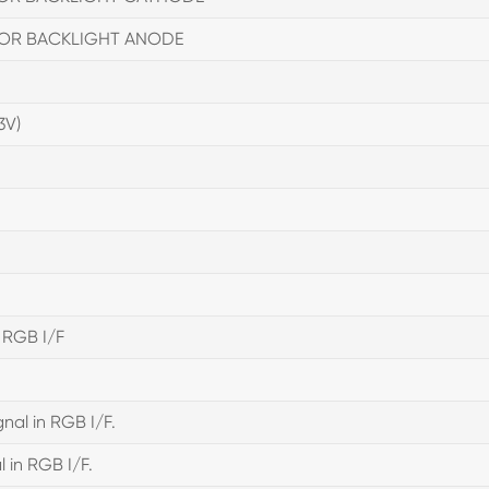
FOR BACKLIGHT ANODE
3V)
n RGB I/F
gnal in RGB I/F.
l in RGB I/F.