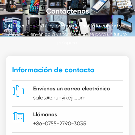
Contáctenos
La tecnología Zhunyi presta atención a la calidad y el
servicio. Bienvenido a visitarnos y unirse para un futuro
próspero.
Información de contacto

Envíenos un correo electrónico
sales@zhunyikeji.com

Llámanos
+86-0755-2790-3035