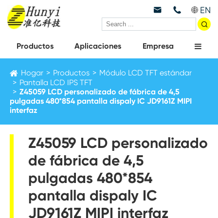
EN



Productos
Aplicaciones
Empresa
Hogar
Productos
Módulo LCD TFT estándar
Pantalla LCD IPS TFT
Z45059 LCD personalizado de fábrica de 4,5
pulgadas 480*854 pantalla dispaly IC JD9161Z MIPI
interfaz
Z45059 LCD personalizado
de fábrica de 4,5
pulgadas 480*854
pantalla dispaly IC
JD9161Z MIPI interfaz