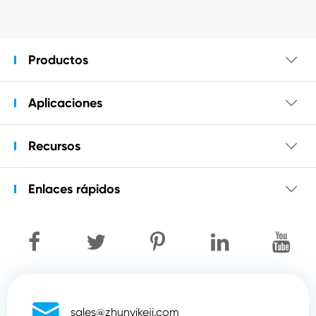
Productos

Aplicaciones

Recursos

Enlaces rápidos


sales@zhunyikeji.com