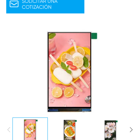
SOLICITAR UNA

COTIZACIÓN

