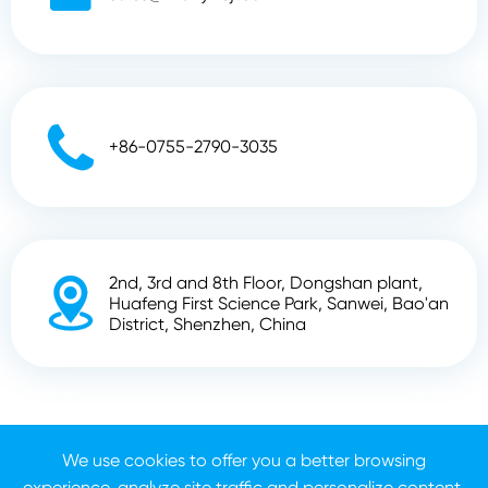

+86-0755-2790-3035
2nd, 3rd and 8th Floor, Dongshan plant,

Huafeng First Science Park, Sanwei, Bao'an
District, Shenzhen, China
Derechos DE AUTOR ©
Shenzhen Zhunyi Technology
Co., Ltd.
Todos los derechos reservados.
We use cookies to offer you a better browsing
experience, analyze site traffic and personalize content.