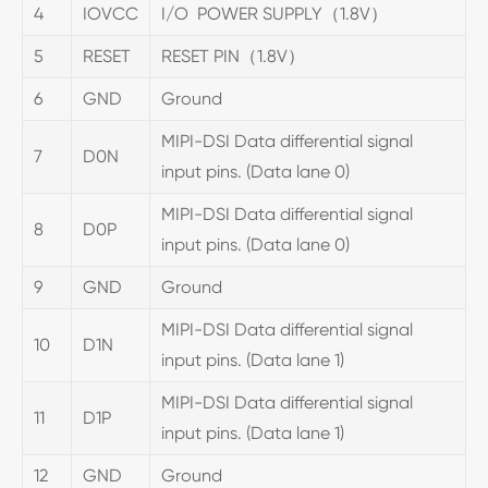
4
IOVCC
I/O POWER SUPPLY（1.8V）
5
RESET
RESET PIN（1.8V）
6
GND
Ground
MIPI-DSI Data differential signal
7
D0N
input pins. (Data lane 0)
MIPI-DSI Data differential signal
8
D0P
input pins. (Data lane 0)
9
GND
Ground
MIPI-DSI Data differential signal
10
D1N
input pins. (Data lane 1)
MIPI-DSI Data differential signal
11
D1P
input pins. (Data lane 1)
12
GND
Ground