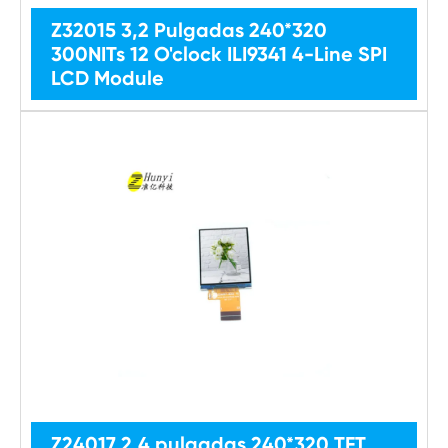
Z32015 3,2 Pulgadas 240*320
300NITs 12 O'clock ILI9341 4-Line SPI
LCD Module
Z24017 2,4 pulgadas 240*320 TFT