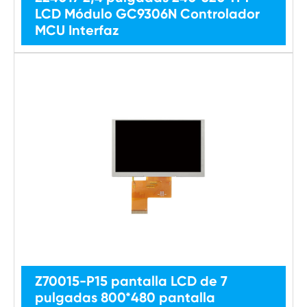
LCD Módulo GC9306N Controlador
MCU Interfaz
Z70015-P15 pantalla LCD de 7
pulgadas 800*480 pantalla