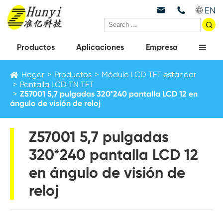
EN



Productos
Aplicaciones
Empresa
Hogar
Productos
Módulo LCD TFT estándar
Pantalla LCD TN TFT
Z57001 5,7 pulgadas 320*240 pantalla LCD 12 en
ángulo de visión de reloj
Z57001 5,7 pulgadas
320*240 pantalla LCD 12
en ángulo de visión de
reloj