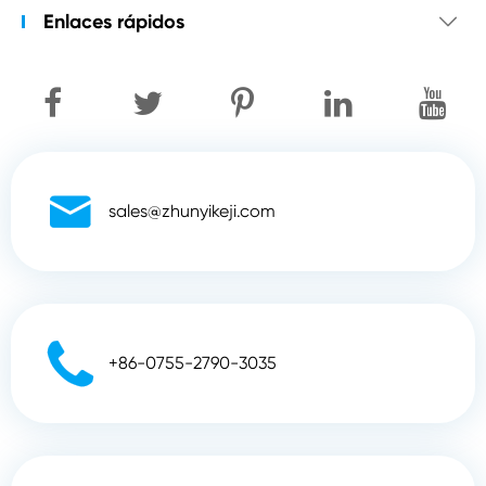
Enlaces rápidos


sales@zhunyikeji.com

+86-0755-2790-3035